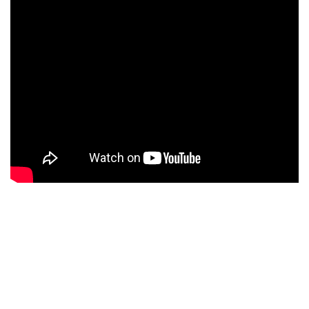
වලින් – Part 2
Arduino සරලව : Hardware
වලින් – Part 3
4
Section 2
4
Section 3
4
Section 4
Project Nenathambara
6
Section 5
About
All Courses